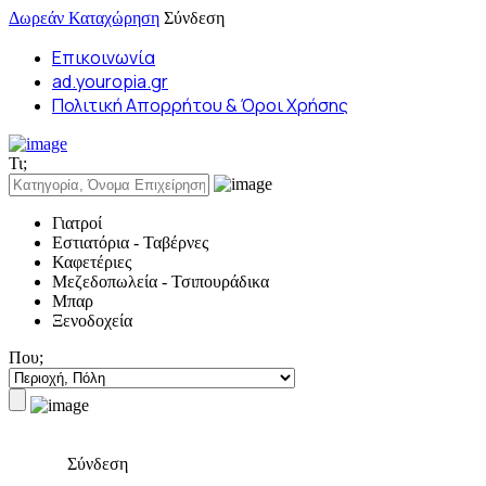
Δωρεάν Καταχώρηση
Σύνδεση
Επικοινωνία
ad.youropia.gr
Πολιτική Απορρήτου & Όροι Χρήσης
Τι;
Γιατροί
Εστιατόρια - Ταβέρνες
Καφετέριες
Μεζεδοπωλεία - Τσιπουράδικα
Μπαρ
Ξενοδοχεία
Που;
Σύνδεση