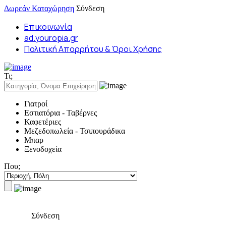
Δωρεάν Καταχώρηση
Σύνδεση
Επικοινωνία
ad.youropia.gr
Πολιτική Απορρήτου & Όροι Χρήσης
Τι;
Γιατροί
Εστιατόρια - Ταβέρνες
Καφετέριες
Μεζεδοπωλεία - Τσιπουράδικα
Μπαρ
Ξενοδοχεία
Που;
Σύνδεση