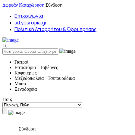
Δωρεάν Καταχώρηση
Σύνδεση
Επικοινωνία
ad.youropia.gr
Πολιτική Απορρήτου & Όροι Χρήσης
Τι;
Γιατροί
Εστιατόρια - Ταβέρνες
Καφετέριες
Μεζεδοπωλεία - Τσιπουράδικα
Μπαρ
Ξενοδοχεία
Που;
Σύνδεση