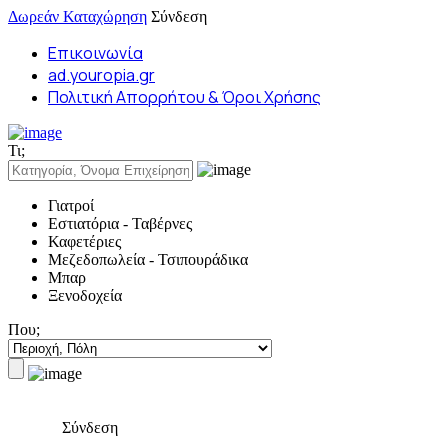
Δωρεάν Καταχώρηση
Σύνδεση
Επικοινωνία
ad.youropia.gr
Πολιτική Απορρήτου & Όροι Χρήσης
Τι;
Γιατροί
Εστιατόρια - Ταβέρνες
Καφετέριες
Μεζεδοπωλεία - Τσιπουράδικα
Μπαρ
Ξενοδοχεία
Που;
Σύνδεση