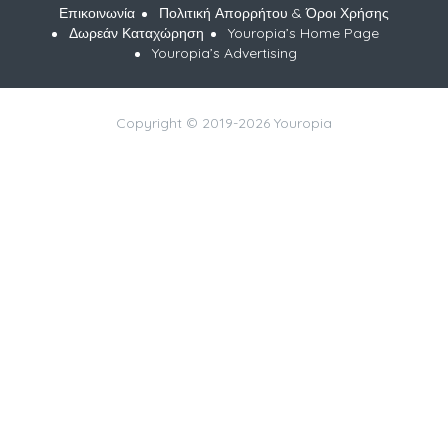
Επικοινωνία
Πολιτική Απορρήτου & Όροι Χρήσης
Δωρεάν Καταχώρηση
Youropia’s Home Page
Youropia’s Advertising
Copyright © 2019-2026 Youropia