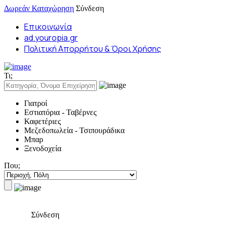
Δωρεάν Καταχώρηση
Σύνδεση
Επικοινωνία
ad.youropia.gr
Πολιτική Απορρήτου & Όροι Χρήσης
Τι;
Γιατροί
Εστιατόρια - Ταβέρνες
Καφετέριες
Μεζεδοπωλεία - Τσιπουράδικα
Μπαρ
Ξενοδοχεία
Που;
Σύνδεση