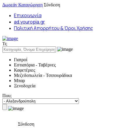
Δωρεάν Καταχώρηση
Σύνδεση
Επικοινωνία
ad.youropia.gr
Πολιτική Απορρήτου & Όροι Χρήσης
Τι;
Γιατροί
Εστιατόρια - Ταβέρνες
Καφετέριες
Μεζεδοπωλεία - Τσιπουράδικα
Μπαρ
Ξενοδοχεία
Που;
Σύνδεση